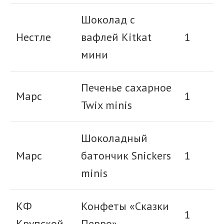
Шоколад с
Нестле
вафлей Kitkat
1
мини
Печенье сахарное
Марс
1
Twix minis
Шоколадный
Марс
батончик Snickers
1
minis
КФ
Конфеты «Сказки
1
Крупской
Перро»