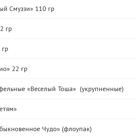
й Смуззи» 110 гр
2 гр
 гр
ио» 22 гр
фельные «Веселый Тоша» (укрупненные)
етям»
быкновенное Чудо» (флоупак)