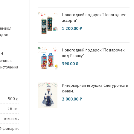
Новогодний подарок "Новогоднее
ассорти"
символ
1 200.00
₽
адок
Новогодний подарок "Подарочек
ed
под Ёлочку"
ючить в
390.00
₽
источника
Интерьерная игрушка Снегурочка в
синем.
500 g
2 000.00
₽
26 cm
текстиль
B-фонарик