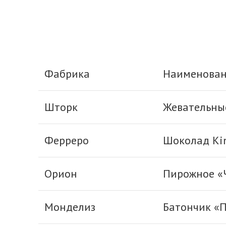
Фабрика
Наименова
Шторк
Жевательны
Ферреро
Шоколад Kin
Орион
Пирожное «Ч
Монделиз
Батончик «П