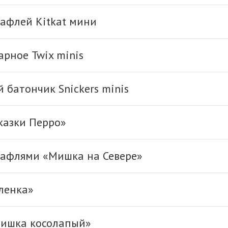
афлей Kitkat мини
арное Twix minis
батончик Snickers minis
казки Перро»
вафлями «Мишка на Севере»
ленка»
ишка косолапый»