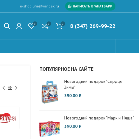
e-shop.ufa@yandex.ru
НАПИСАТЬ В WHATSAPP
0
0
0
8 (347) 269-99-22
ПОПУЛЯРНОЕ НА САЙТЕ
Новогодний подарок "Сердце
Зимы"
390.00
₽
Новогодний подарок "Марк и Няша"
390.00
₽