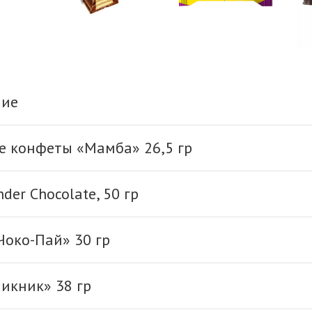
ние
е конфеты «Мамба» 26,5 гр
der Chocolate, 50 гр
око-Пай» 30 гр
икник» 38 гр