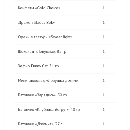
Конфеты «Gold Choice»
1
Драже «Sladus Bek»
1
Орехи в глазури «Sweet light»
1
Шоколад «Левушка», 85 гр
1
Зефир Funny Cat, 31 гр
1
Мини-шоколад «Левушка детям»
1
Батончик «Зарядись», 50 гр
1
Батончик «Клубника-йогрут», 40 гр
1
Батончик «Джумка», 37 г
1