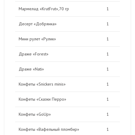
Мармелад «KrutFrut»,70 гр
1
Десерт «Добрянка»
1
Мини рулет «Рулик»
1
Драже «Forest»
1
Драже «Nati»
1
Конфеты «Snickers minis»
1
Конфеты «Сказки Перро»
1
Конфеты «GoUp»
1
Конфеты «Вафельный пломбир»
1