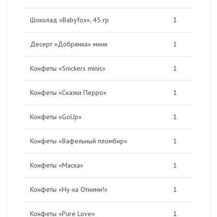
Шоколад «Babyfox», 45 гр
1
Десерт «Добрянка» мини
1
Конфеты «Snickers minis»
1
Конфеты «Сказки Перро»
1
Конфеты «GoUp»
1
Конфеты «Вафельный пломбир»
1
Конфеты «Маска»
1
Конфеты «Ну-ка Отними!»
1
Конфеты «Pure Love»
1