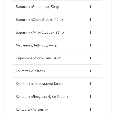
Батончик «Зарядись», 50 гр
1
Батончик «ChokoBreak», 40 гр
1
Батончик «Milky Clouds», 23 гр
1
Мармелад Jelly Boy, 44 гр
1
Пирожное «Чоко Пай», 30 гр
1
Конфеты «Toffeo»
1
Конфеты «Шоколадово Кидс»
1
Конфеты «Левушка Чудо Звери»
1
Конфеты «Живинка»
1