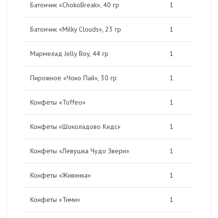
Батончик «ChokoBreak», 40 гр
1
Батончик «Milky Clouds», 23 гр
1
Мармелад Jelly Boy, 44 гр
1
Пирожное «Чоко Пай», 30 гр
1
Конфеты «Toffeo»
1
Конфеты «Шоколадово Кидс»
1
Конфеты «Левушка Чудо Звери»
1
Конфеты «Живинка»
1
Конфеты «Тими»
1