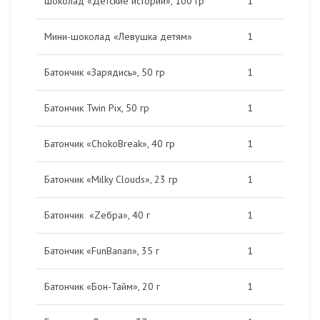
Шоколад «Детские истории», 100 гр
1
Мини-шоколад «Левушка детям»
1
Батончик «Зарядись», 50 гр
1
Батончик Twin Pix, 50 гр
1
Батончик «ChokoBreak», 40 гр
1
Батончик «Milky Clouds», 23 гр
1
Батончик «Zебра», 40 г
1
Батончик «FunBanan», 35 г
1
Батончик «Бон-Тайм», 20 г
1