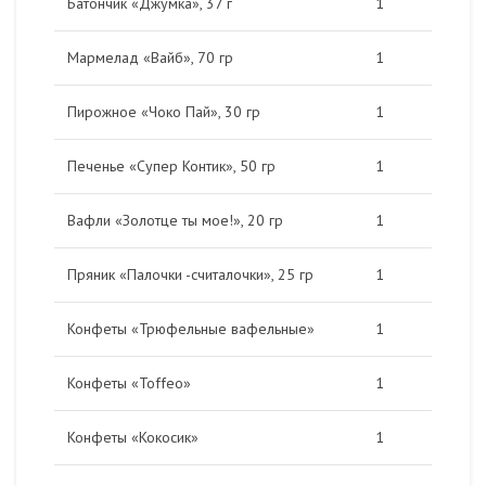
Батончик «Джумка», 37 г
1
Мармелад «Вайб», 70 гр
1
Пирожное «Чоко Пай», 30 гр
1
Печенье «Супер Контик», 50 гр
1
Вафли «Золотце ты мое!», 20 гр
1
Пряник «Палочки -считалочки», 25 гр
1
Конфеты «Трюфельные вафельные»
1
Конфеты «Toffeo»
1
Конфеты «Кокосик»
1