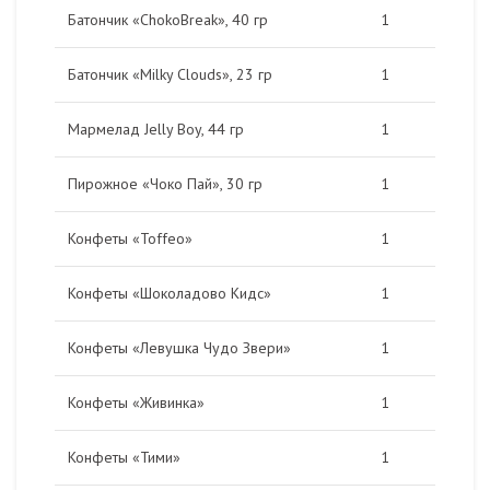
Батончик «ChokoBreak», 40 гр
1
Батончик «Milky Clouds», 23 гр
1
Мармелад Jelly Boy, 44 гр
1
Пирожное «Чоко Пай», 30 гр
1
Конфеты «Toffeo»
1
Конфеты «Шоколадово Кидс»
1
Конфеты «Левушка Чудо Звери»
1
Конфеты «Живинка»
1
Конфеты «Тими»
1