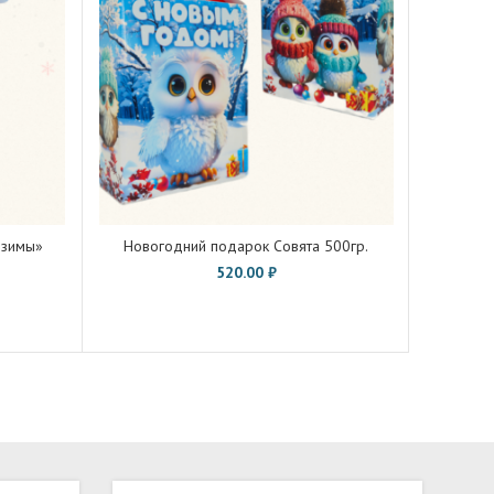
 зимы»
Новогодний подарок Совята 500гр.
Ново
520.00
₽