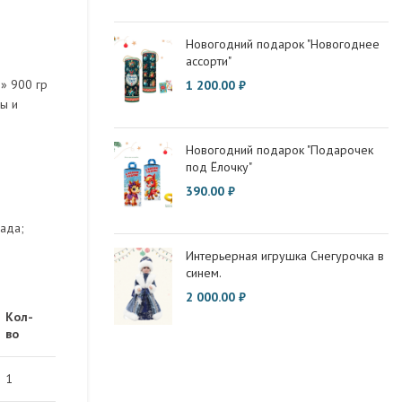
Новогодний подарок "Новогоднее
ассорти"
» 900 гр
1 200.00
₽
ы и
Новогодний подарок "Подарочек
под Ёлочку"
390.00
₽
ада;
Интерьерная игрушка Снегурочка в
синем.
2 000.00
₽
Кол-
во
1