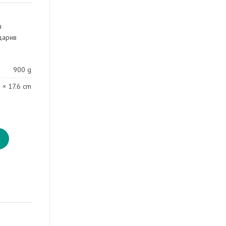
я
дарив
900 g
5 × 17.6 cm