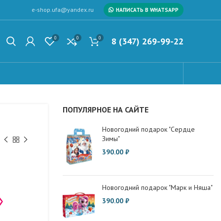
e-shop.ufa@yandex.ru
НАПИСАТЬ В WHATSAPP
0
0
0
8 (347) 269-99-22
ПОПУЛЯРНОЕ НА САЙТЕ
Новогодний подарок "Сердце
Зимы"
390.00
₽
Новогодний подарок "Марк и Няша"
»
390.00
₽