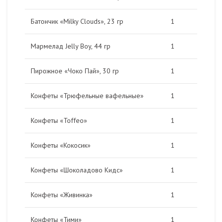
Батончик «Milky Clouds», 23 гр
1
Мармелад Jelly Boy, 44 гр
1
Пирожное «Чоко Пай», 30 гр
1
Конфеты «Трюфельные вафельные»
1
Конфеты «Toffeo»
1
Конфеты «Кокосик»
1
Конфеты «Шоколадово Кидс»
1
Конфеты «Живинка»
1
Конфеты «Тими»
1