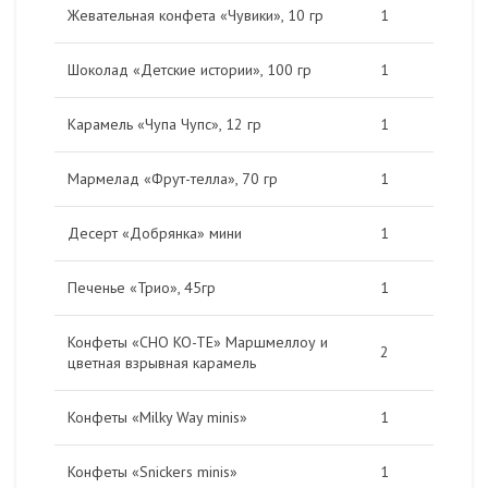
Жевательная конфета «Чувики», 10 гр
1
Шоколад «Детские истории», 100 гр
1
Карамель «Чупа Чупс», 12 гр
1
Мармелад «Фрут-телла», 70 гр
1
Десерт «Добрянка» мини
1
Печенье «Трио», 45гр
1
Конфеты «CHO KO-TE» Маршмеллоу и
2
цветная взрывная карамель
Конфеты «Milky Way minis»
1
Конфеты «Snickers minis»
1