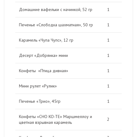
Домашние вафельки с начинкой, 52 гр
1
Печенье «Слободка шахматная», 50 гр
1
Карамель «Чупа Чупс», 12 гр
1
Десерт «Добрянка» мини
1
Конфеты «Птица дивная»
1
Мини рулет «Рулик»
1
Печенье «Трио», 45гр
1
Конфеты «CHO KO-TE» Маршмеллоу и
2
цветная взрывная карамель