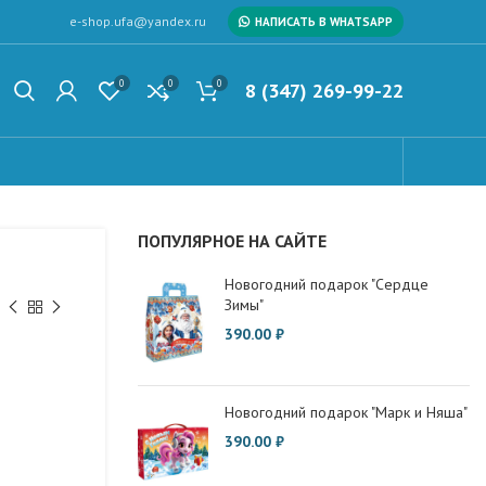
e-shop.ufa@yandex.ru
НАПИСАТЬ В WHATSAPP
0
0
0
8 (347) 269-99-22
ПОПУЛЯРНОЕ НА САЙТЕ
Новогодний подарок "Сердце
Зимы"
390.00
₽
Новогодний подарок "Марк и Няша"
390.00
₽