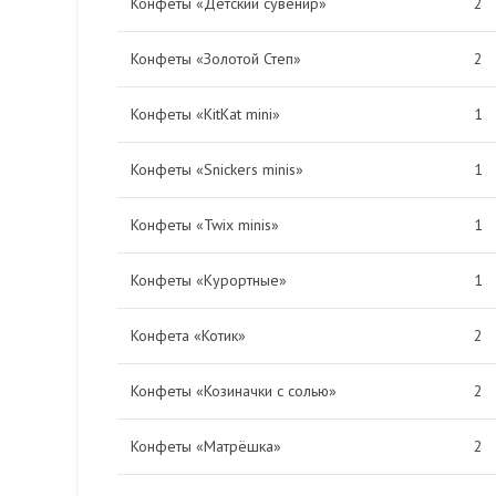
Конфеты «Детский сувенир»
2
Конфеты «Золотой Степ»
2
Конфеты «KitKat mini»
1
Конфеты «Snickers minis»
1
Конфеты «Twix minis»
1
Конфеты «Курортные»
1
Конфета «Котик»
2
Конфеты «Козиначки с солью»
2
Конфеты «Матрёшка»
2