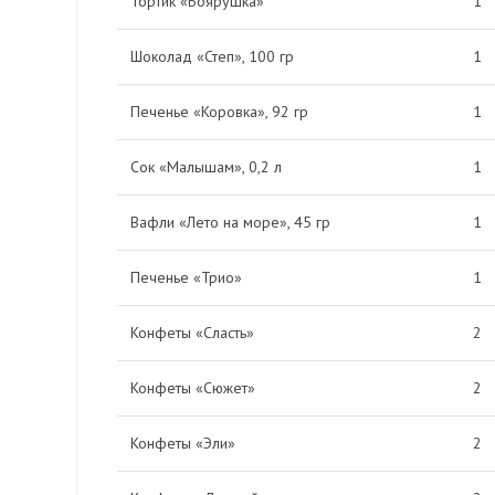
Тортик «Боярушка»
1
Шоколад «Степ», 100 гр
1
Печенье «Коровка», 92 гр
1
Сок «Малышам», 0,2 л
1
Вафли «Лето на море», 45 гр
1
Печенье «Трио»
1
Конфеты «Сласть»
2
Конфеты «Сюжет»
2
Конфеты «Эли»
2