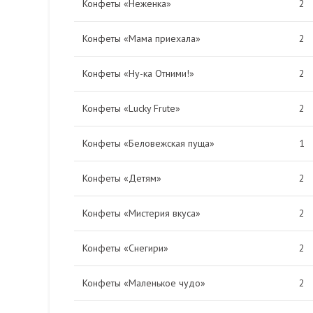
Конфеты «Неженка»
2
Конфеты «Мама приехала»
2
Конфеты «Ну-ка Отними!»
2
Конфеты «Lucky Frute»
2
Конфеты «Беловежская пуща»
1
Конфеты «Детям»
2
Конфеты «Мистерия вкуса»
2
Конфеты «Снегири»
2
Конфеты «Маленькое чудо»
2