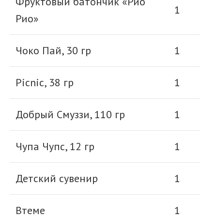
Фруктовый батончик «Рио
1
Рио»
Чоко Пай, 30 гр
1
Picnic, 38 гр
1
Добрый Смуззи, 110 гр
1
Чупа Чупс, 12 гр
1
Детский сувенир
1
Втеме
1