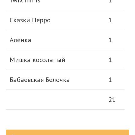
Сказки Перро
1
Алёнка
1
Мишка косолапый
1
Бабаевская Белочка
1
21