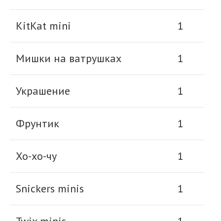
KitKat mini
1
Мишки на ватрушках
1
Украшение
1
Фрунтик
1
Хо-хо-чу
1
Snickers minis
1
Twix minis
1