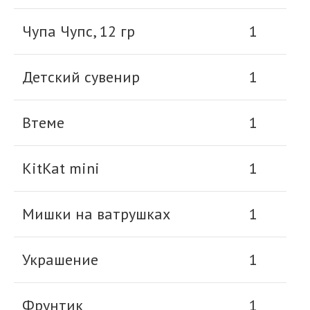
Чупа Чупс, 12 гр
1
Детский сувенир
1
Втеме
1
KitKat mini
1
Мишки на ватрушках
1
Украшение
1
Фрунтик
1