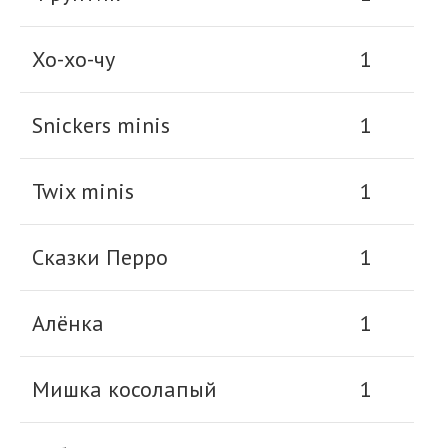
Хо-хо-чу
1
Snickers minis
1
Twix minis
1
Сказки Перро
1
Алёнка
1
Мишка косолапый
1