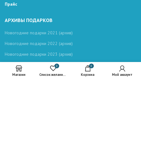
Прайс
АРХИВЫ ПОДАРКОВ
Новогодние подарки 2021 (архив)
Новогодние подарки 2022 (архив)
Новогодние подарки 2023 (архив)
Новогодние подарки 2024 (архив)
0
0
Магазин
Список желаний (Wishlist)
Корзина
Мой аккаунт
Новогодние подарки 2025 (архив)
© 2026
Подарки Рэйд-21
. Все права защищены
Сайт разработан
ABZALOFF.RU